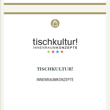
TISCHKULTUR!
Melchersstraße 30, 48149 Münster
Accessoires, Tisch + Festdekoration, Innenarchitektur,
Fotostyling
Tel.: 0251/279273
TISCHKULTUR!
INNENRAUMKONZEPTE