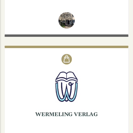
WERMELING VERLAG
Wermelingstraße 27, 48147 Münster
Wermeling Verlag Dorothée Kerstiens
Tel.: 0251 380 17 78
www.grotemeyer-das-buch.de
WERMELING VERLAG