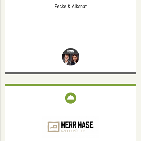
Fecke & Alksnat
HERR HASE KAFFEERÖSTER E.K
Gertrudenstraße 19, 49149 Münster