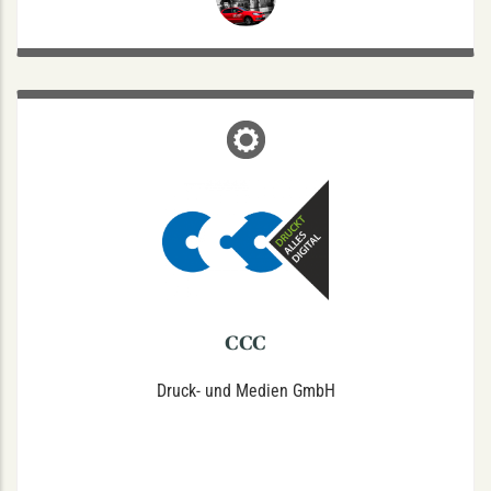
CCC
Coerdestraße 44, 48147 Münster
Mo.-Fr. 8-18
info@ccc-ms.de
Tel.: 0251/92201-0 / Mail:
Druck - Plot - Kopie - Scan & Archivierung - Bindearbeiten -
Bürobedarf
CCC
Druck- und Medien GmbH