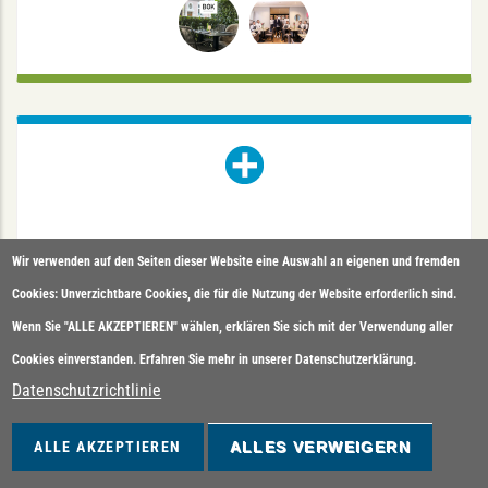
NORD APOTHEKE
Hoyastraße 1, 48147 Münster
Wir verwenden auf den Seiten dieser Website eine Auswahl an eigenen und fremden
Mo - Fr: 8-18.30
Sa: 9- 13
Cookies: Unverzichtbare Cookies, die für die Nutzung der Website erforderlich sind.
Tel. : (0251) 293311
Wenn Sie "ALLE AKZEPTIEREN" wählen, erklären Sie sich mit der Verwendung aller
Cookies einverstanden. Erfahren Sie mehr in unserer Datenschutzerklärung.
NORD APOTHEKE
Datenschutzrichtlinie
ALLE AKZEPTIEREN
ALLES VERWEIGERN