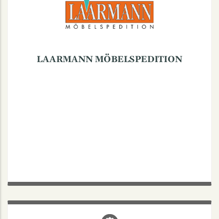
Mo. bis Fr.: 7:30-17
Tel.: 0251-417680
LAARMANN MÖBELSPEDITION