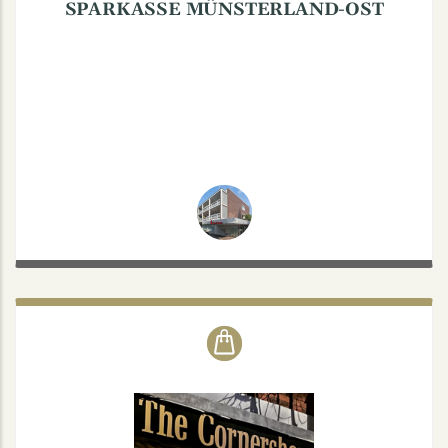
SPARKASSE MÜNSTERLAND-OST
THE CORNERSHOP
Rudolf-von-Langen-Straße 55, 48147 Münster
Mi. - Fr.: 10-13 & 15-18
Sa.: 10-16