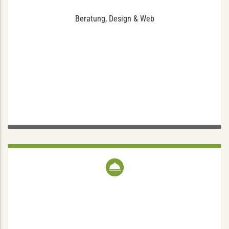
Beratung, Design & Web
LA TAVERNA
Hoyastraße 5, 48147 Münster
Tel.: (0251) 23928007