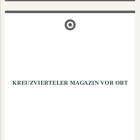
KREUZVIERTELER MAGAZIN VOR
ORT
Holtwickweg 24, 48161 Münster
KREUZVIERTELER MAGAZIN VOR ORT