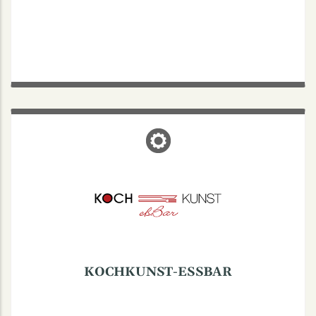
KOCHKUNST-ESSBAR
Coerdestraße 43, 48147 Münster
Mo-Fr: 11:30-15:30
Kleines Jugendstilbistro, täglich wechselnder
Mittagstisch, auch in vegetarischer Variante.
Mo-Fr von 11:30 h-15:30 h.
Kleines Jugendstilbistro, täglich wechselnder
Mittagstisch, auch in vegetarischer Variante.
KOCHKUNST-ESSBAR