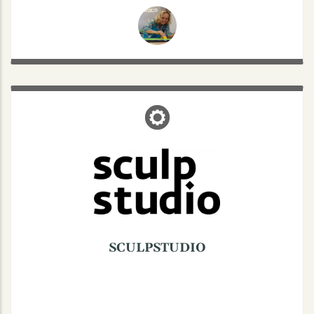
SCULPSTUDIO
Kampstraße 24, 48147 Münster
Friseur sculpstudio:
(0251) 39997030
SCULPSTUDIO