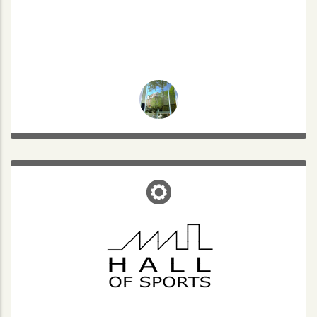
HALL OF SPORTS
Nienkamp 54, 48147 Münster
Mo. - Do.: 8-23
Fr.: 8-22
Sa. - So.: 10-20
Tel: 0251- 27 29 95