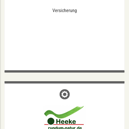
Versicherung
RUNDUM NATUR HEEKE
Steinfurter Straße 9, 48149 Münster
Mo-Fr: 10-13 | 14:30-18:15
Sa: 10-13:30
Naturfarben : Böden : Matratzen