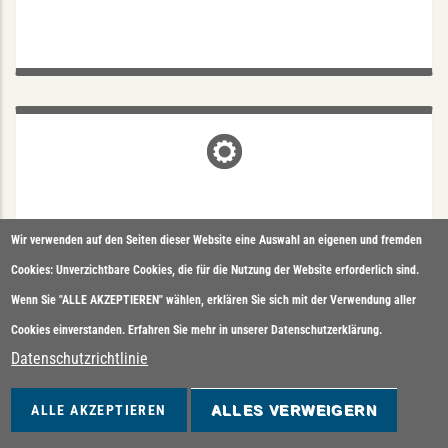
AGENTUR LIVINGPAGE
Steinfurter Str. 104, 48149 Münster
Agentur für Design & Entwicklung
Wir verwenden auf den Seiten dieser Website eine Auswahl an eigenen und fremden
Beratung & Diagnostik
Microsoft Office (Teams)
Cookies: Unverzichtbare Cookies, die für die Nutzung der Website erforderlich sind.
Google (SEO, My Business)
Wenn Sie "ALLE AKZEPTIEREN" wählen, erklären Sie sich mit der Verwendung aller
Cookies einverstanden. Erfahren Sie mehr in unserer Datenschutzerklärung.
AGENTUR LIVINGPAGE
Datenschutzrichtlinie
Beratung, Design & Web
ALLE AKZEPTIEREN
ALLES VERWEIGERN