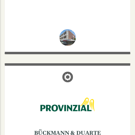
BÜCKMANN & DUARTE
Tibusstraße 30c, 48143 Münster
Mo – Fr: 8:30-13 | 14-17 Uhr
oder nach Vereinbarung:
Tel.: 0251/47777
BÜCKMANN & DUARTE