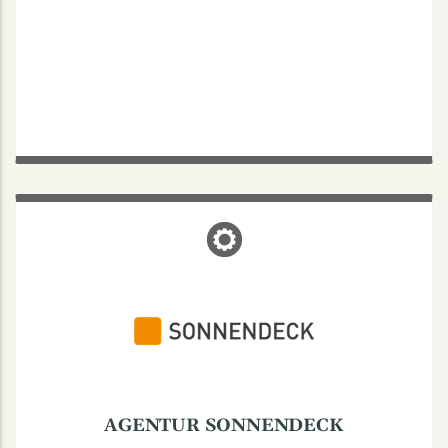
AGENTUR SONNENDECK
Finkenstraße 52, 48147 Münster
Webdesign & Programmierung | Grafik-Design & Print |
Münster Souvenirs & Kneipenquartett | Kartenspiele,
Memos, Puzzles:
www.quartettbar.de
AGENTUR SONNENDECK