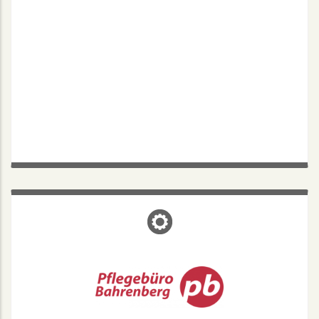
PFLEGEBÜRO BAHRENBERG
MÜNSTER
Kanalstraße 30, 48147 Münster
Pflegebüro Bahrenberg - immer in Ihrer Nähe
Mo. - Fr.: 8.30-16