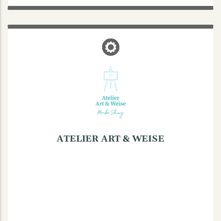
ATELIER ART & WEISE
Coermühle 50, 48157 Münster
Malworkshops - Teamevents
Telefon: (0251) 22102
Mobil: +49 17610239113
ATELIER ART & WEISE