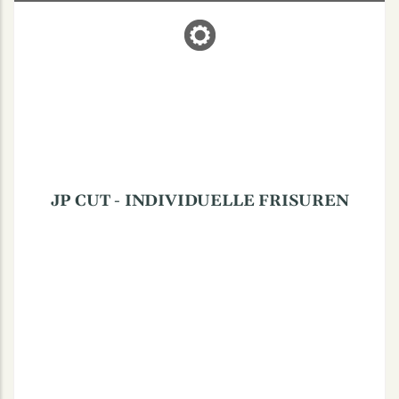
JP CUT - INDIVIDUELLE FRISUREN
Coerdestraße 52, 48147 Münster
JP CUT - INDIVIDUELLE FRISUREN