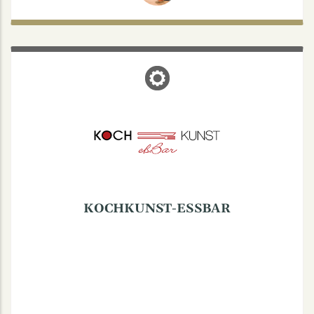
KOCHKUNST-ESSBAR
Coerdestraße 43, 48147 Münster
Mo-Fr: 11:30-15:30
Kleines Jugendstilbistro, täglich wechselnder
Mittagstisch, auch in vegetarischer Variante.
Mo-Fr von 11:30 h-15:30 h.
Kleines Jugendstilbistro, täglich wechselnder
Mittagstisch, auch in vegetarischer Variante.
KOCHKUNST-ESSBAR