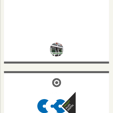
CCC
Coerdestraße 44, 48147 Münster
Mo.-Fr. 8-18
info@ccc-ms.de
Tel.: 0251/92201-0 / Mail:
Druck - Plot - Kopie - Scan & Archivierung - Bindearbeiten -
Bürobedarf