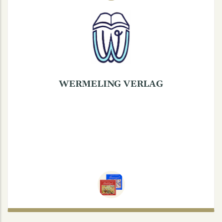
Wermelingstraße 27, 48147 Münster
Wermeling Verlag Dorothée Kerstiens
Tel.: 0251 380 17 78
www.grotemeyer-das-buch.de
WERMELING VERLAG