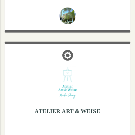
ATELIER ART & WEISE
Coermühle 50, 48157 Münster
Malworkshops - Teamevents
Telefon: (0251) 22102
Mobil: +49 17610239113
ATELIER ART & WEISE