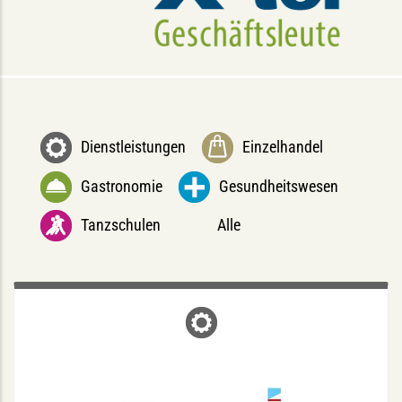
Dienstleistungen
Einzelhandel
Gastronomie
Gesundheitswesen
Tanzschulen
Alle
GSP FINANZKONTOR GMBH
Gertrudenstraße 29, 48149 Münster
tel +49(0)251.397766-0