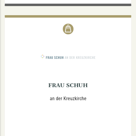
FRAU SCHUH
Hoyastraße 7, 48147 Münster
Di. - Fr.: 10-18
Sa.: 10-14
In unserem kleinen, aber feinen Geschäft finden Sie eine
exklusive Auswahl an Damenschuhen und Accessoires.
FRAU SCHUH
an der Kreuzkirche