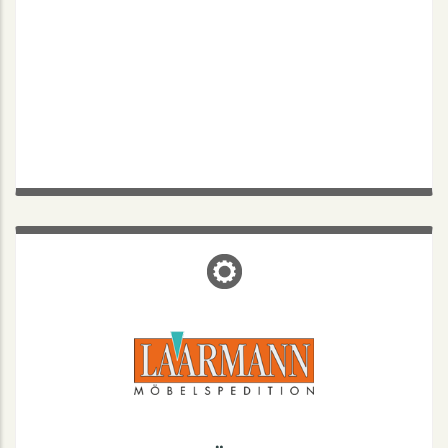
LAARMANN MÖBELSPEDITION
Drensteinfurtweg 31, 48163 Münster
Mo. bis Fr.: 7:30-17
Tel.: 0251-417680